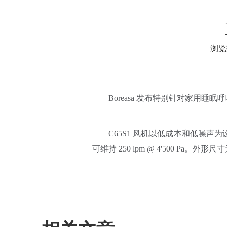
浏
["facebook","twitter","line","wechat","li
Boreasa 发布特别针对家用睡眠
C65S1 风机以低成本和低噪声为
可维持 250 lpm @ 4'500 Pa。外形尺寸为