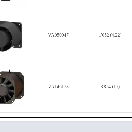
VA050047
1'052 (4.22)
VA146178
3'824 (15)