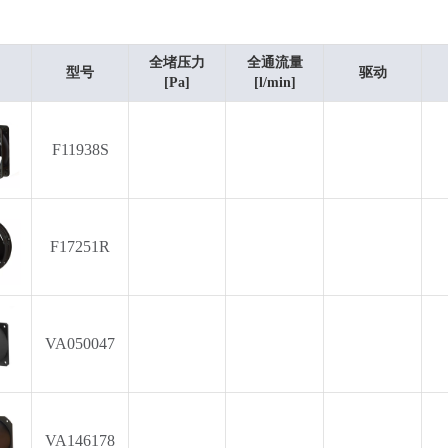
全堵压力
全通流量
型号
驱动
[Pa]
[l/min]
F11938S
F17251R
VA050047
C60S1
C55H1
VA146178