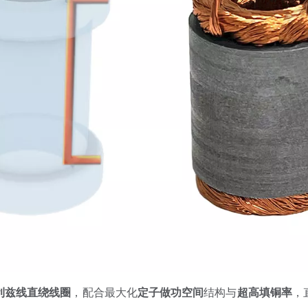
利兹线直绕线圈
，配合最大化
定子做功空间
结构与
超高填铜率
，