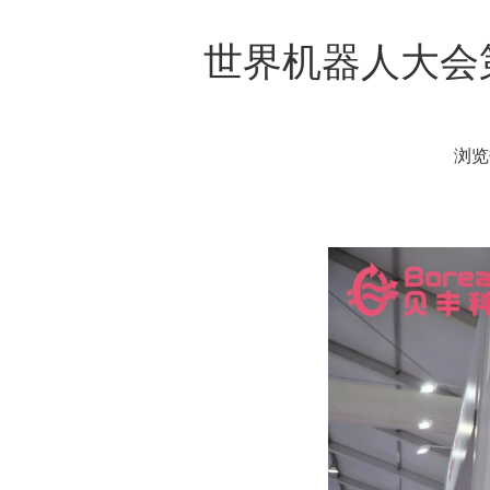
世界机器人大会
浏
["facebook","twitter","line","wechat","li