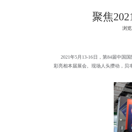
聚焦20
浏
["facebook","twitter","line","wechat","li
2021年5月13-16日，第84届
彩亮相本届展会。现场人头攒动，贝