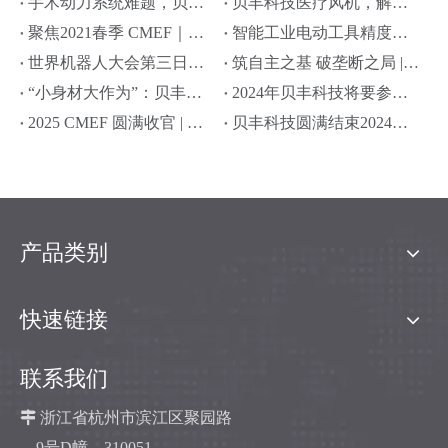
手术动力系统难题，贝丰科技如何破解？
贝丰科技医疗风机，解锁医疗通气新可能
聚焦2021春季 CMEF｜贝丰涡轮风机精彩亮相
智能工业电动工具精度、动力、耐用性不足？贝丰科技给出技术解决方案
世界机器人大会第三日热度不减，贝丰科技高端电机技术宣讲引轰动
筑自主之基 破垄断之局 | 贝丰科技以专精特新实力彰显高端电机硬核突破
“小身材大作为”：贝丰科技携高功率密度电机亮相第 27 届中国国际电机博览会
2024年贝丰科技将要参加的展会
2025 CMEF 圆满收官 | 贝丰科技多款新品风机亮相！
贝丰科技圆满结束2024年德国杜塞尔多夫医疗展之旅
产品类别
快速链接
联系我们

浙江省杭州市滨江区聚园路
9号D幢，310051