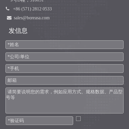

+86 (571) 2812 0533

sales@boreasa.com
发信息